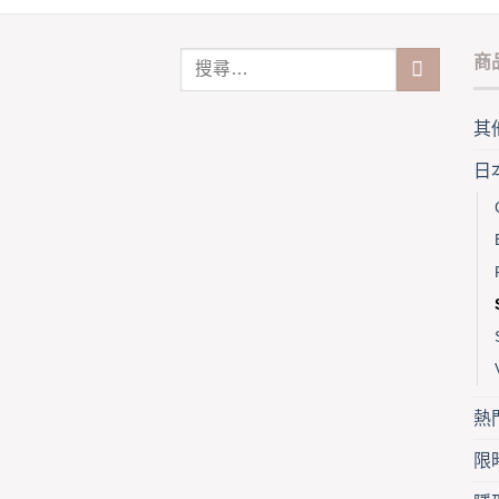
variants.
The
options
商
may
be
其
chosen
on
日
the
product
page
熱
限