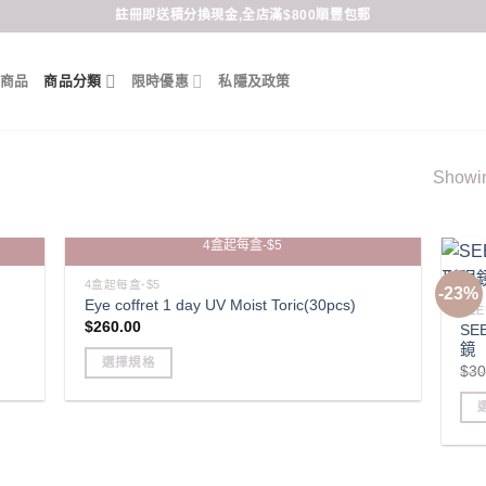
註冊即送積分換現金,全店滿$800順豐包郵
商品
商品分類
限時優惠
私隱及政策
Showing
4盒起每盒-$5
4盒起每盒-$5
-23%
Eye coffret 1 day UV Moist Toric(30pcs)
SEE
$
260.00
SE
鏡（
選擇規格
$
30
This
product
Thi
has
pro
multiple
has