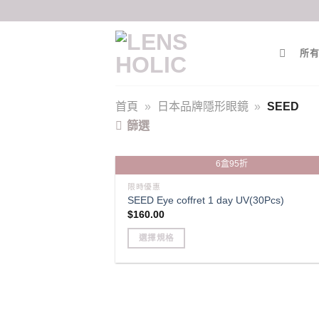
Skip
to
content
所有
首頁
»
日本品牌隱形眼鏡
»
SEED
篩選
6盒95折
限時優惠
SEED Eye coffret 1 day UV(30Pcs)
$
160.00
選擇規格
This
product
has
multiple