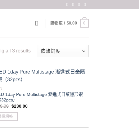
0
購物車 /
$
0.00
Sorted
 all 3 results
by
popularity
D
ED 1day Pure Multistage 漸進式日棄隱形眼
32pcs）
Original
Current
0.00
$
230.00
price
price
was:
is:
選擇規格
$300.00.
$230.00.
s
duct