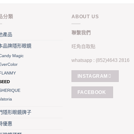
variants.
mult
The
vari
options
品分類
ABOUT US
Th
may
opt
be
聯繫我們
ma
他產品
chosen
be
on
本品牌隱形眼鏡
旺角自取點
cho
the
on
Candy Magic
product
whatsapp : (852)4643 2816
the
page
EverColor
pro
FLANMY
pag
INSTAGRAM
SEED
SHERIQUE
FACEBOOK
Vatoria
門隱形眼鏡牌子
時優惠