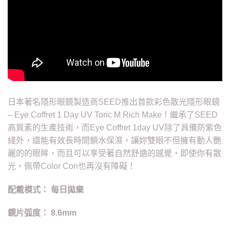
日本著名隱形眼鏡製造商SEED推出首款彩色散光隱形眼鏡
– Eye Coffret 1 Day UV Toric M Rich Make！繼承了SEED
高質素的生產技術，而Eye Coffret 1day UV除了具備防紫色
綫外，還能有效長時間鎖水保濕，讓妳雙眼不但擁有動人艷
麗的的眼眸，而且可以享受著自然舒適的感覺，即使你有散
光，佩帶Color Con也再沒有障礙！
配戴模式： 每日拋棄
鏡片弧度： 8.6mm