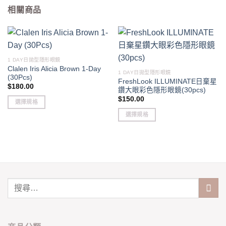
相關商品
1 DAY日拋型隱形眼鏡
Clalen Iris Alicia Brown 1-Day
1 DAY日拋型隱形眼鏡
(30Pcs)
FreshLook ILLUMINATE日棄星
$
180.00
鑽大眼彩色隱形眼鏡(30pcs)
$
150.00
選擇規格
This
選擇規格
product
This
has
product
multiple
has
variants.
multiple
The
variants.
options
The
may
options
be
may
chosen
be
on
chosen