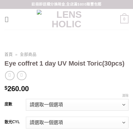
Skip
註冊即送積分換現金,全店滿$800順豐包郵
to
content
0
首頁
»
全部商品
Eye coffret 1 day UV Moist Toric(30pcs)
260.00
$
清除
度數
散光CYL