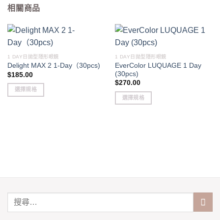
相關商品
1 DAY日拋型隱形眼鏡
1 DAY日拋型隱形眼鏡
EverColor LUQUAGE 1 Day
Delight MAX 2 1-Day（30pcs)
(30pcs)
$
185.00
$
270.00
選擇規格
選擇規格
This
This
product
product
has
has
multiple
multiple
variants.
variants.
The
The
options
options
may
may
be
be
chosen
chosen
on
on
the