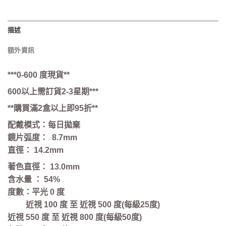
描述
額外資訊
***0-600 度現貨**
600以上
需訂貨
2-3星期***
**購買滿2盒以上即95折**
配戴模式：每日拋棄
鏡片弧度：
8.7mm
直徑：
14.2mm
著色直徑：
13.0mm
含水量 ： 54%
度數：平光 0 度
近視
100
度
至
近視
500
度
(
每級
25
度
)
近視
550
度
至
近視
800
度
(
每級
50
度
)