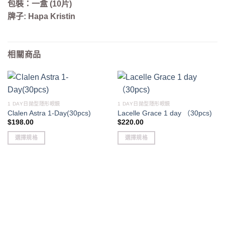
包裝：一盒
(10
片
)
牌子: Hapa Kristin
相關商品
1 DAY日拋型隱形眼鏡
1 DAY日拋型隱形眼鏡
Clalen Astra 1-Day(30pcs)
Lacelle Grace 1 day （30pcs)
$
198.00
$
220.00
選擇規格
選擇規格
This
This
product
product
has
has
multiple
multiple
variants.
variants.
The
The
options
options
may
may