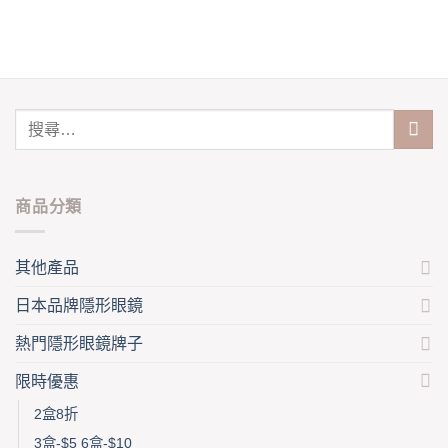
be
be
chosen
chosen
on
on
the
the
product
product
page
page
商品分類
其他產品
日本品牌隱形眼鏡
熱門隱形眼鏡牌子
限時優惠
2盒8折
3盒-$5 6盒-$10