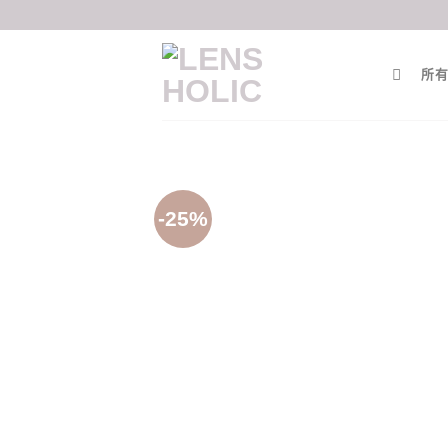
Skip
to
content
所有
-25%