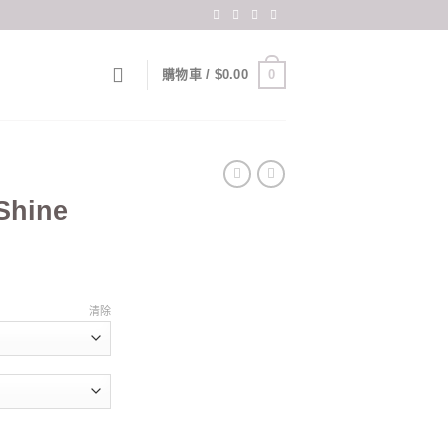
0
購物車 /
$
0.00
Shine
rent
ce
清除
.00.