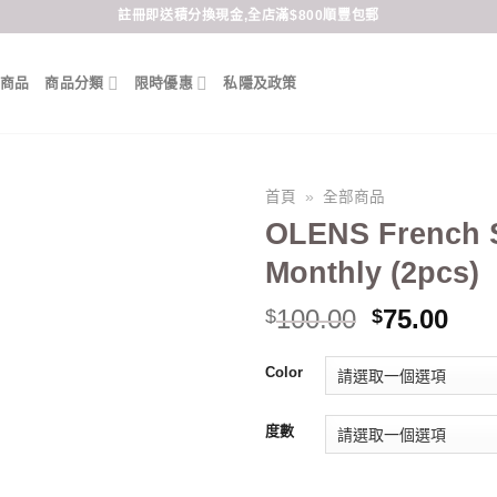
註冊即送積分換現金,全店滿$800順豐包郵
商品
商品分類
限時優惠
私隱及政策
首頁
»
全部商品
OLENS French 
Monthly (2pcs)
Original
Cur
100.00
75.00
$
$
price
pri
was:
is:
Color
$100.00.
$75
度數