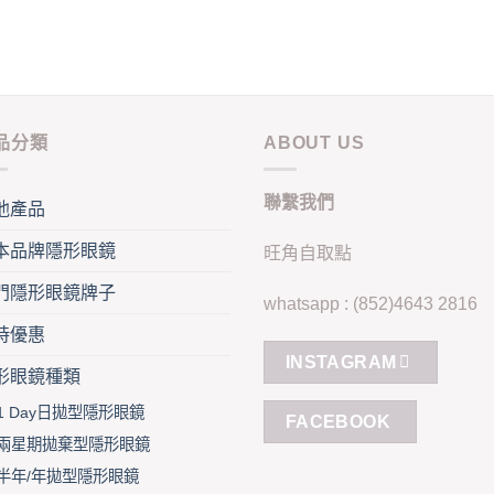
ons
may
be
chosen
sen
on
the
product
品分類
ABOUT US
duct
page
e
聯繫我們
他產品
本品牌隱形眼鏡
旺角自取點
門隱形眼鏡牌子
whatsapp : (852)4643 2816
時優惠
INSTAGRAM
形眼鏡種類
1 Day日拋型隱形眼鏡
FACEBOOK
兩星期拋棄型隱形眼鏡
半年/年拋型隱形眼鏡