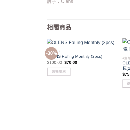
牌子：Olens
相關商品
O-LENS
-30%
OLENS Falling Monthly (2pcs)
4盒
Original
Current
$
100.00
$
70.00
OLE
price
price
鏡(2
was:
is:
選擇規格
$100.00.
$70.00.
$
75
This
product
This
has
pro
multiple
has
variants.
mult
The
vari
options
The
may