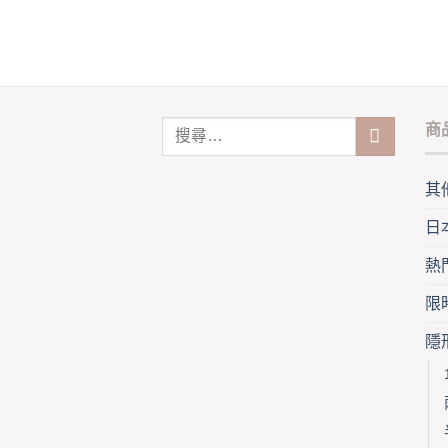
opti
be
may
chosen
be
on
cho
the
on
product
the
page
商
pro
pag
其
日
熱
限
隱