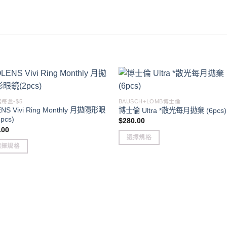
起每盒-$5
BAUSCH+LOMB博士倫
NS Vivi Ring Monthly 月拋隱形眼
博士倫 Ultra *散光每月拋棄 (6pcs)
pcs)
$
280.00
.00
選擇規格
選擇規格
This
product
duct
has
multiple
iple
variants.
ants.
The
options