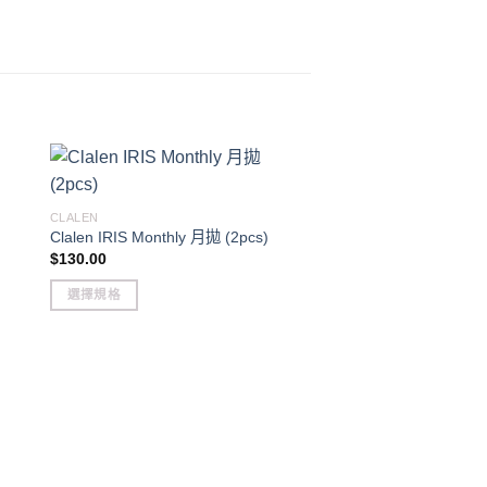
CLALEN
Clalen IRIS Monthly 月拋 (2pcs)
$
130.00
選擇規格
This
product
has
multiple
variants.
LENSTOWN
Lenstown Hotto Straw
The
Monthly (2pcs)
options
$
105.00