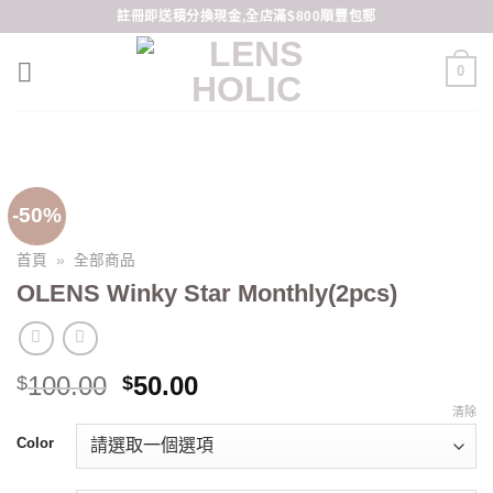
Skip
註冊即送積分換現金,全店滿$800順豐包郵
to
content
0
-50%
首頁
»
全部商品
OLENS Winky Star Monthly(2pcs)
Original
Current
100.00
50.00
$
$
price
price
清除
was:
is:
Color
$100.00.
$50.00.