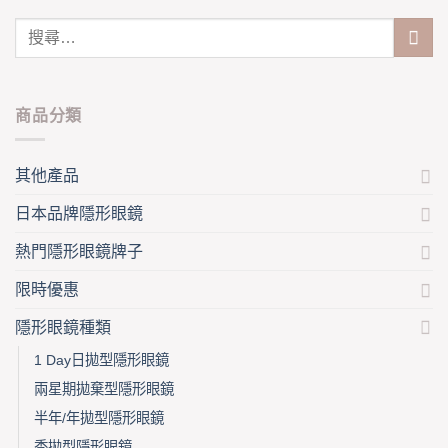
The
may
options
be
may
chosen
be
on
chosen
the
on
商品分類
product
the
page
product
page
其他產品
日本品牌隱形眼鏡
熱門隱形眼鏡牌子
限時優惠
隱形眼鏡種類
1 Day日拋型隱形眼鏡
兩星期拋棄型隱形眼鏡
半年/年拋型隱形眼鏡
季拋型隱形眼鏡