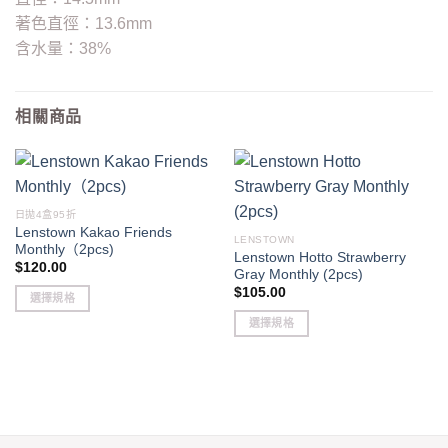
著色直徑：13.6mm
含水量：38%
相關商品
日拋4盒95折
Lenstown Kakao Friends
LENSTOWN
Monthly（2pcs)
Lenstown Hotto Strawberry
$
120.00
Gray Monthly (2pcs)
$
105.00
選擇規格
This
選擇規格
product
This
has
product
multiple
has
variants.
multiple
The
variants.
options