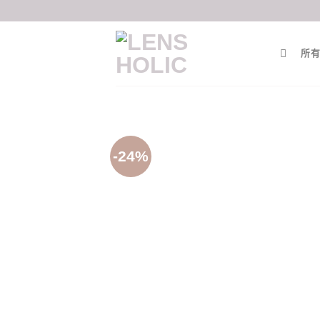
Skip
to
content
所有
-24%