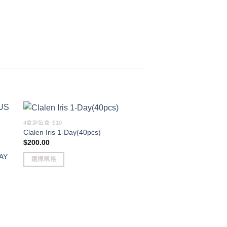
4盒起每盒-$10
Clalen Iris 1-Day(40pcs)
$
200.00
AY
選擇規格
This
product
has
multiple
variants.