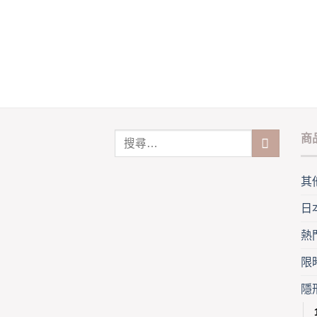
mult
has
vari
multiple
The
variants.
opti
The
may
options
be
may
cho
be
on
chosen
the
商
on
pro
the
pag
product
其
page
日
熱
限
隱