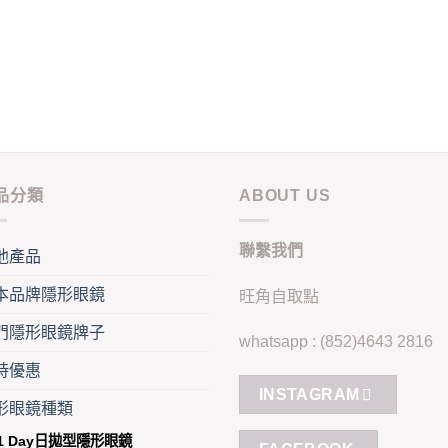
iple
has
ants.
multiple
variants.
ons
The
options
may
sen
be
chosen
on
品分類
ABOUT US
duct
the
e
product
聯繫我們
他產品
page
本品牌隱形眼鏡
旺角自取點
門隱形眼鏡牌子
whatsapp : (852)4643 2816
時優惠
INSTAGRAM
形眼鏡種類
1 Day日拋型隱形眼鏡