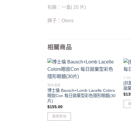
包裝：一盒( 20 片)
牌子：Olens
相關商品
1 
[抗藍
限時優惠
拋棄
博士倫 Bausch+Lomb Lacelle Colors
$
13
眼妝Con 每日拋棄型彩色隱形眼鏡(30
片)
$
155.00
This
選擇規格
pro
This
has
product