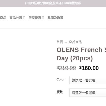
註冊即送積分換現金,全店滿$800順豐包郵
商品
商品分類
限時優惠
私隱及政策
首頁
»
全部商品
OLENS French 
Day (20pcs)
Original
Cu
210.00
160.00
$
$
price
pr
was:
is:
Color
$210.00.
$1
度數