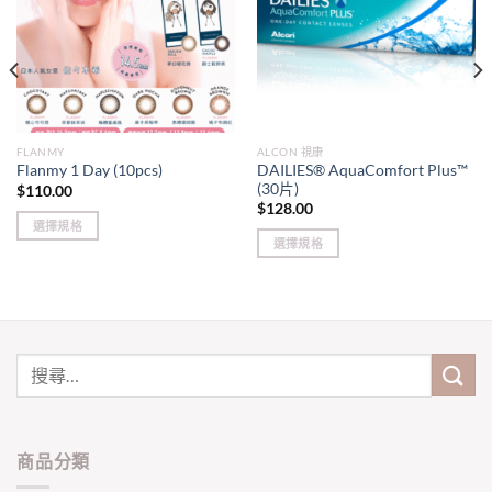
FLANMY
ALCON 視康
DAILIES® AquaComfort Plus™
Flanmy 1 Day (10pcs)
(30片)
$
110.00
$
128.00
選擇規格
選擇規格
This
This
product
product
has
has
multiple
multiple
variants.
variants.
The
The
options
options
may
may
be
be
chosen
商品分類
chosen
on