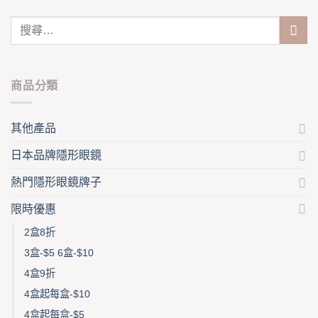
may
has
be
multiple
chosen
variants.
on
The
the
options
product
may
商品分類
page
be
chosen
on
其他產品
the
product
日本品牌隱形眼鏡
page
熱門隱形眼鏡牌子
限時優惠
2盒8折
3盒-$5 6盒-$10
4盒9折
4盒起每盒-$10
4盒起每盒-$5