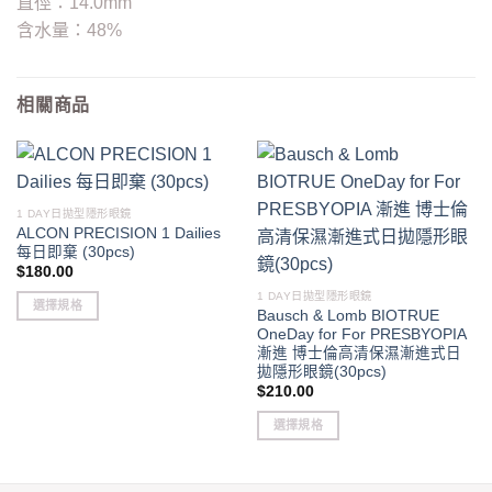
直徑：14.0mm
含水量：48%
相關商品
1 DAY日拋型隱形眼鏡
ALCON PRECISION 1 Dailies
每日即棄 (30pcs)
$
180.00
1 DAY日拋型隱形眼鏡
選擇規格
Bausch & Lomb BIOTRUE
This
OneDay for For PRESBYOPIA
漸進 博士倫高清保濕漸進式日
product
拋隱形眼鏡(30pcs)
has
$
210.00
multiple
variants.
選擇規格
The
This
options
product