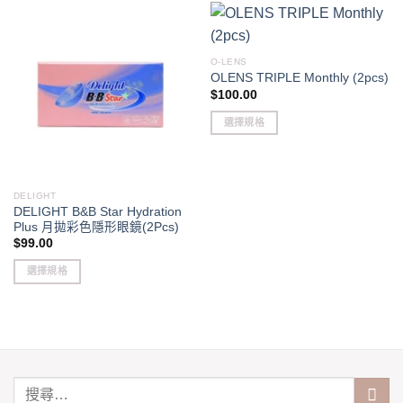
O-LENS
OLENS TRIPLE Monthly (2pcs)
$
100.00
選擇規格
This
product
has
DELIGHT
multiple
DELIGHT B&B Star Hydration
variants.
Plus 月拋彩色隱形眼鏡(2Pcs)
The
$
99.00
options
選擇規格
may
This
be
product
chosen
has
on
multiple
the
variants.
product
The
page