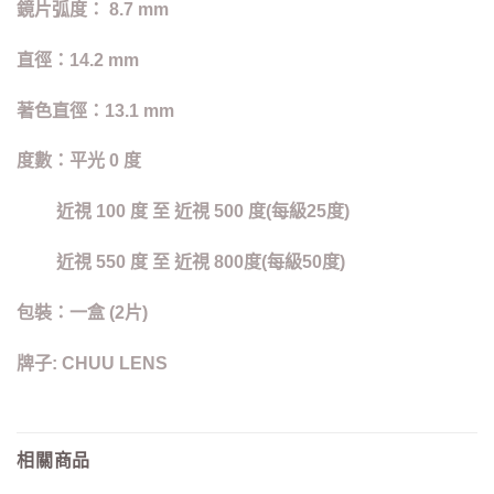
鏡片弧度：
8.7 mm
直徑：
14.2 mm
著色直徑：
13.1 mm
度數：平光 0 度
近視
100
度
至
近視
500
度
(
每級
25
度
)
近視
550
度
至
近視
800
度
(
每級
50
度
)
包裝：一盒
(2
片
)
牌子: CHUU LENS
相關商品