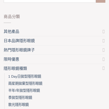
options
may
be
chosen
商品分類
on
the
其他產品
product
page
日本品牌隱形眼鏡
熱門隱形眼鏡牌子
限時優惠
隱形眼鏡種類
1 Day日拋型隱形眼鏡
兩星期拋棄型隱形眼鏡
半年/年拋型隱形眼鏡
季拋型隱形眼鏡
散光隱形眼鏡