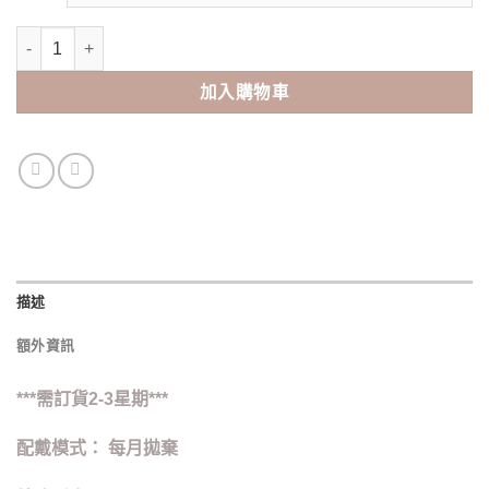
CHUU - Aube Pie Monthly Moon brown (2pcs) 數量
加入購物車
描述
額外資訊
***
需訂貨
2-3
星期
***
配戴模式：
每月拋棄