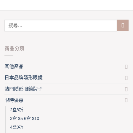
may
options
be
may
chosen
be
on
chosen
the
on
product
the
page
product
page
商品分類
其他產品
日本品牌隱形眼鏡
熱門隱形眼鏡牌子
限時優惠
2盒8折
3盒-$5 6盒-$10
4盒9折