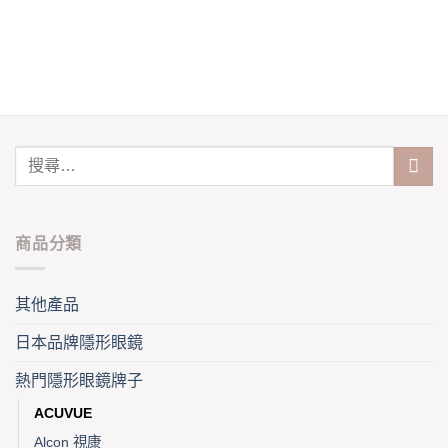
variants.
multiple
The
variants.
options
The
may
options
be
may
chosen
be
on
chosen
the
on
product
the
page
product
page
商品分類
其他產品
日本品牌隱形眼鏡
熱門隱形眼鏡牌子
ACUVUE
Alcon 視康