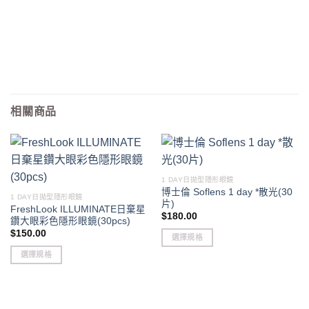
相關商品
1 DAY日拋型隱形眼鏡
博士倫 Soflens 1 day *散光(30
1 DAY日拋型隱形眼鏡
片)
FreshLook ILLUMINATE日棄星
$
180.00
鑽大眼彩色隱形眼鏡(30pcs)
$
150.00
選擇規格
This
選擇規格
product
This
has
product
multiple
has