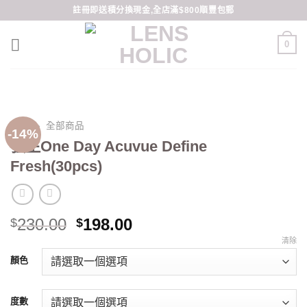
Skip
註冊即送積分換現金,全店滿$800順豐包郵
to
content
0
首頁
»
全部商品
-14%
強生One Day Acuvue Define
Fresh(30pcs)
Original
Current
230.00
198.00
$
$
price
price
清除
was:
is:
顏色
$230.00.
$198.00.
度數