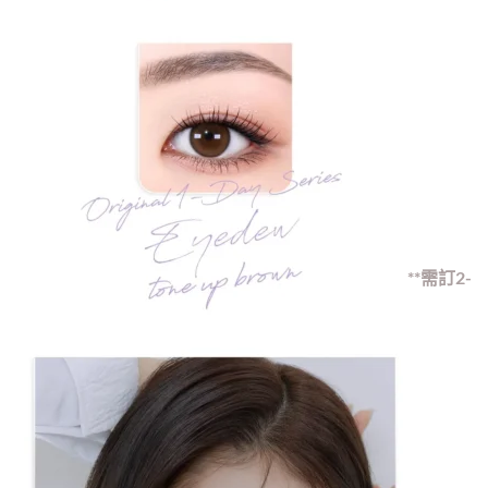
**需訂2-