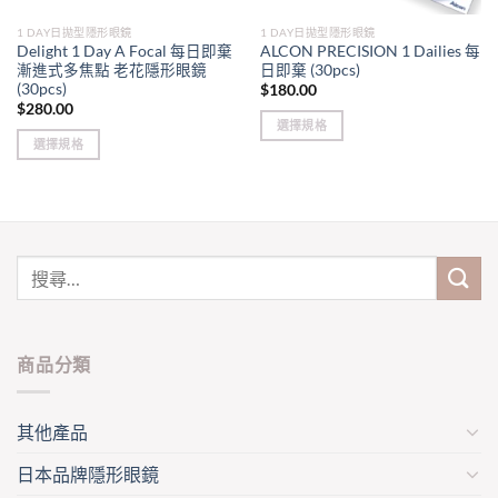
1 DAY日拋型隱形眼鏡
1 DAY日拋型隱形眼鏡
Delight 1 Day A Focal 每日即棄
ALCON PRECISION 1 Dailies 每
漸進式多焦點 老花隱形眼鏡
日即棄 (30pcs)
(30pcs)
$
180.00
$
280.00
選擇規格
選擇規格
This
This
product
product
has
has
multiple
multiple
variants.
variants.
The
The
options
options
may
may
be
be
chosen
商品分類
chosen
on
on
the
the
其他產品
product
product
page
日本品牌隱形眼鏡
page