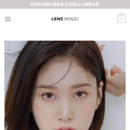
Skip
註冊即送積分換現金,全店滿$800順豐包郵
to
content
0