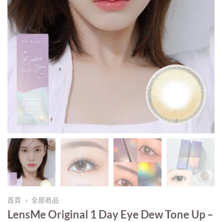
首頁
»
全部商品
LensMe Original 1 Day Eye Dew Tone Up –