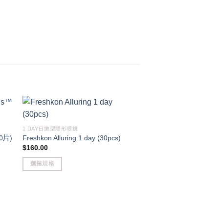
1 DAY日拋型隱形眼鏡
30片)
Freshkon Alluring 1 day (30pcs)
$
160.00
選擇規格
This
product
has
multiple