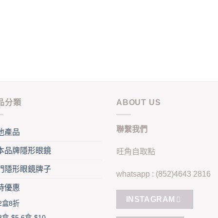
variants.
ants.
The
options
ons
may
be
chosen
sen
on
the
product
duct
品分類
ABOUT US
page
e
聯繫我們
他產品
本品牌隱形眼鏡
旺角自取點
門隱形眼鏡牌子
whatsapp : (852)4643 2816
時優惠
INSTAGRAM
2盒8折
3盒-$5 6盒-$10