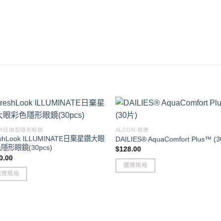
DAY日拋型隱形眼鏡
ALCON 視康
eshLook ILLUMINATE日棄星鑽大眼
DAILIES® AquaComfort Plus™ (
隱形眼鏡(30pcs)
$
128.00
0.00
選擇規格
選擇規格
This
product
duct
has
multiple
iple