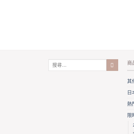
variants.
vari
The
The
options
opti
may
may
be
be
chosen
cho
on
on
the
the
product
pro
商
page
pag
其
日
熱
限