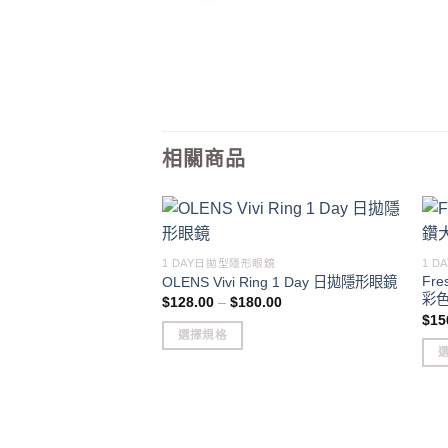
相關商品
1 DAY日拋型隱形眼鏡
1 
Fr
OLENS Vivi Ring 1 Day 日拋隱形眼鏡
彩色
Price
$
128.00
–
$
180.00
range:
$
15
$128.00
選擇規格
through
$180.00
This
This
product
pro
has
has
multiple
mult