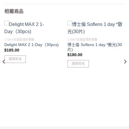
相關商品
1 DAY日拋型隱形眼鏡
1 DAY日拋型隱形眼鏡
博士倫 Soflens 1 day *散光(30
Delight MAX 2 1-Day（30pcs)
片)
$
185.00
$
180.00
選擇規格
選擇規格
This
This
product
product
has
has
multiple
multiple
variants.
variants.
The
The
options
options
may
may
be
be
chosen
chosen
on