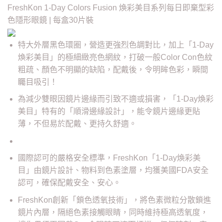
FreshKon 1-Day Colors Fusion 煥彩美目系列每日即棄型彩
色隱形眼鏡 | 每盒30片裝
特大外層黑色環圈，營造更強烈色調對比，加上「1-Day
煥彩美目」的極細緻亮色網紋，打破一般Color Con色紋
粗疏、顏色不明顯的缺陷，配戴後，令明眸色彩，瞬間
矚目吸引！
為減少雙眼因鏡片邊緣而引致不適或損害，「1-Day煥彩
美目」特有的「順滑邊緣設計」，能令鏡片邊緣更貼
薄，不但易於配戴、更持久舒適。
國際認可的嚴格安全標準，FreshKon「1-Day煥彩美
目」由鏡片設計、物料到色素塗層，均獲美國FDA安全
認可，確保配戴安全、安心。
FreshKon創新「鎖色透氧技術」，將色素微粒分散鎖進
鏡片內層，隔絕色素接觸眼睛，同時維持極高透氧度，