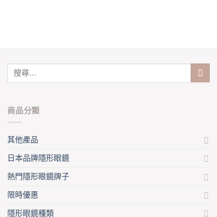
has
multiple
multiple
variants.
variants.
The
The
options
options
may
may
be
be
chosen
chosen
on
on
the
the
product
product
page
商品分類
page
其他產品
日本品牌隱形眼鏡
熱門隱形眼鏡牌子
限時優惠
隱形眼鏡種類