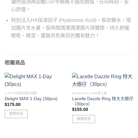
讓你毋須再因戴Con令眼睛不適而煩惱，任何時刻，安
心舒適。
特別注入HA保濕因子 (Hyaluronic Acid)，長效鎖水，增
加鏡片含水量，長時間潤澤潤澤鏡片與雙眼，持久舒緩
眼乾、眼澀，盡展亮色美目的獨有魅力！
相關商品
1 DAY日拋型隱形眼鏡
BAUSCH+LOMB博士倫
Lacelle Dazzle Ring 特大大眼仔
Delight MAX 1-Day (30pcs)
（30pcs）
$
175.00
$
155.00
選擇規格
選擇規格
This
This
product
product
has