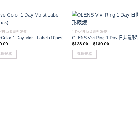
DAY日拋型隱形眼鏡
1 DAY日拋型隱形眼鏡
rColor 1 Day Moist Label (10pcs)
OLENS Vivi Ring 1 Day 日拋隱
Price
0.00
$
128.00
–
$
180.00
range:
$128.00
選擇規格
選擇規格
through
$180.00
This
duct
product
has
iple
multiple
ants.
variants.
The
ons
options
may
be
sen
chosen
on