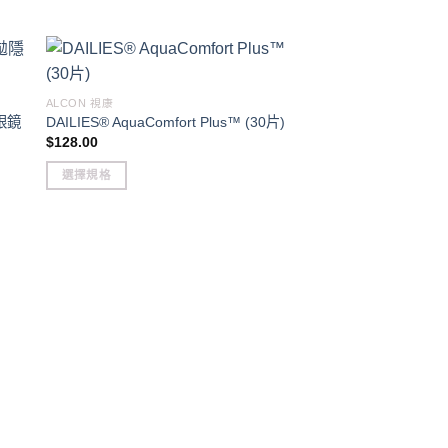
ALCON 視康
形眼鏡
DAILIES® AquaComfort Plus™ (30片)
$
128.00
選擇規格
This
product
has
multiple
variants.
1 DAY日拋型隱形眼鏡
Delight MAX Beauty 1 
The
(30pcs)
options
$
205.00
may
be
選擇規格
chosen
This
on
product