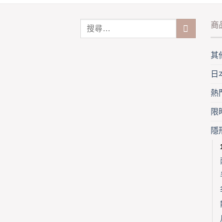
product
the
page
pro
商
pag
其
日
熱
限
隱