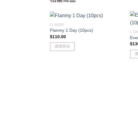
FLANMY
Flanmy 1 Day (10pcs)
1 
$
110.00
Eve
$
13
選擇規格
This
product
This
has
pro
multiple
has
variants.
mult
The
vari
options
The
may
opti
be
may
chosen
be
on
cho
the
on