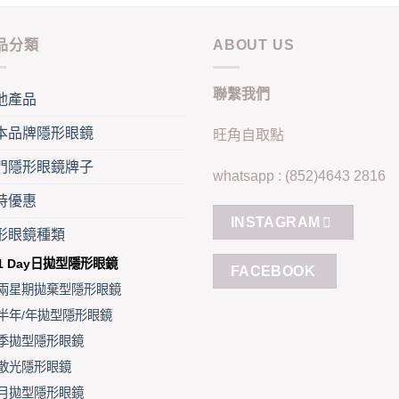
the
duct
product
品分類
ABOUT US
e
page
聯繫我們
他產品
本品牌隱形眼鏡
旺角自取點
門隱形眼鏡牌子
whatsapp : (852)4643 2816
時優惠
INSTAGRAM
形眼鏡種類
1 Day日拋型隱形眼鏡
FACEBOOK
兩星期拋棄型隱形眼鏡
半年/年拋型隱形眼鏡
季拋型隱形眼鏡
散光隱形眼鏡
月拋型隱形眼鏡