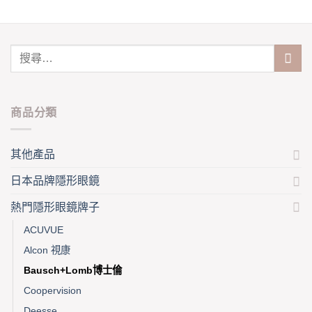
options
options
may
may
be
be
chosen
chosen
on
on
the
the
product
product
商品分類
page
page
其他產品
日本品牌隱形眼鏡
熱門隱形眼鏡牌子
ACUVUE
Alcon 視康
Bausch+Lomb博士倫
Coopervision
Deesse