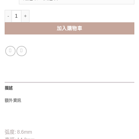
B&L博士倫 Ultra 1Day 日拋隱形眼鏡 （30/90pcs） 數量
加入購物車
描述
額外資訊
弧度: 8.6mm