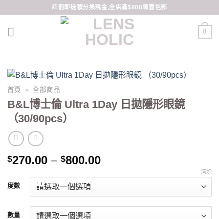
Skip
註冊即送積分換現金,全店滿$800順豐包郵
to
content
0
首頁
»
全部商品
B&L博士倫 Ultra 1Day 日拋隱形眼鏡
（30/90pcs）
Price
270.00
–
800.00
$
$
range:
清除
$270.00
度數
through
$800.00
數量