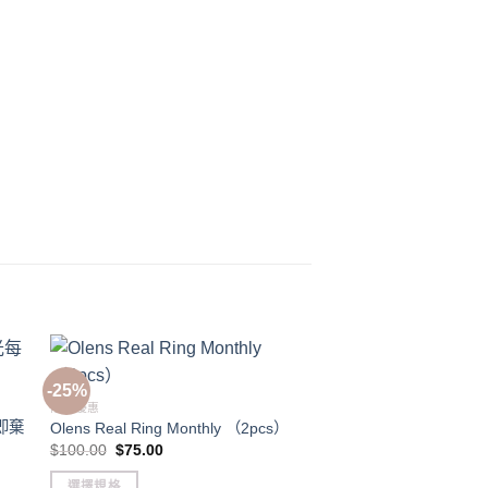
-25%
限時優惠
月即棄
Olens Real Ring Monthly （2pcs）
Original
Current
$
100.00
$
75.00
price
price
was:
is:
選擇規格