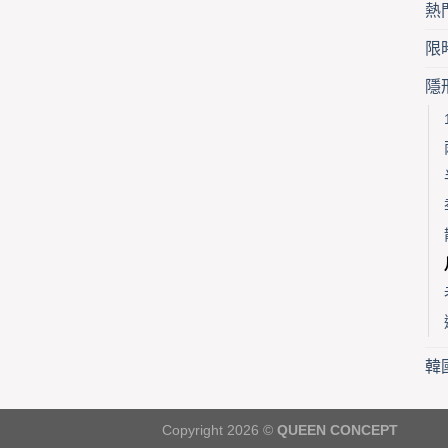
熱
限
隱
韓
Copyright 2026 ©
QUEEN CONCEPT