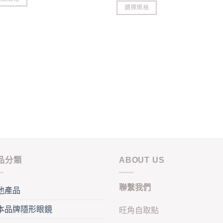
through
選擇規格
$228.00
This
duct
product
has
iple
multiple
ants.
variants.
The
ons
options
may
be
sen
chosen
on
the
duct
product
品分類
ABOUT US
e
page
聯繫我們
他產品
本品牌隱形眼鏡
旺角自取點