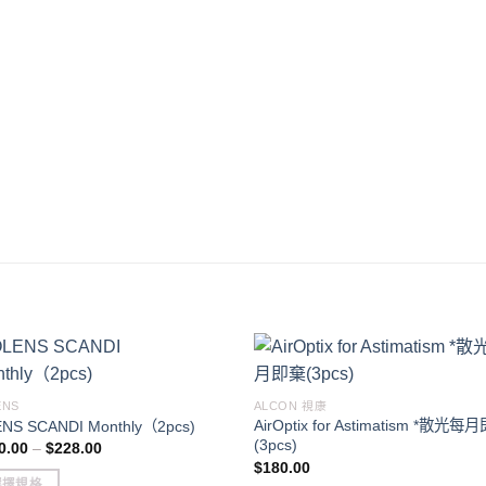
ENS
ALCON 視康
AirOptix for Astimatism *散光每
NS SCANDI Monthly（2pcs)
(3pcs)
Price
0.00
–
$
228.00
range:
$
180.00
$100.00
選擇規格