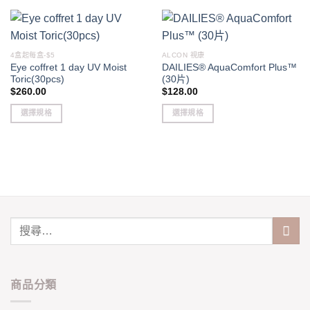
4盒起每盒-$5
ALCON 視康
Eye coffret 1 day UV Moist
DAILIES® AquaComfort Plus™
Toric(30pcs)
(30片)
$
260.00
$
128.00
選擇規格
選擇規格
This
This
product
product
has
has
multiple
multiple
variants.
variants.
The
The
options
options
may
may
be
be
chosen
chosen
on
on
商品分類
the
the
product
product