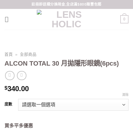
Skip
註冊即送積分換現金,全店滿$800順豐包郵
to
content
0
首頁
»
全部商品
ALCON TOTAL 30 月拋隱形眼鏡(6pcs)
340.00
$
清除
度數
買多平多優惠