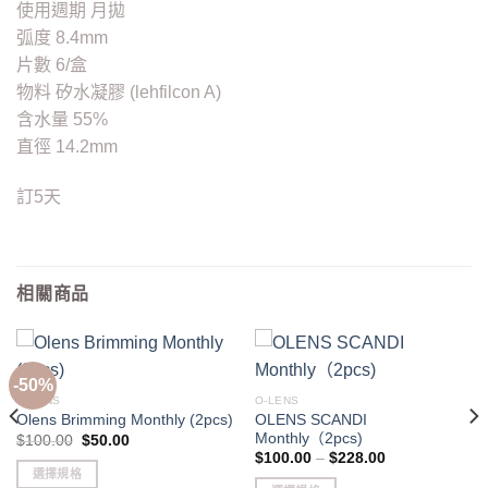
使用週期 月拋
弧度 8.4mm
片數 6/盒
物料 矽水凝膠 (lehfilcon A)
含水量 55%
直徑 14.2mm
訂5天
相關商品
-50%
O-LENS
O-LENS
OLENS SCANDI
Olens Brimming Monthly (2pcs)
Monthly（2pcs)
Original
Current
$
100.00
$
50.00
price
price
Price
$
100.00
–
$
228.00
was:
is:
range:
選擇規格
$100.00.
$50.00.
$100.00