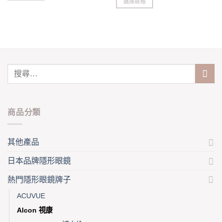
選擇規格
This
through
$228.00
This
product
product
has
has
multiple
multiple
variants.
variants.
The
The
options
options
may
may
be
be
chosen
chosen
on
商品分類
on
the
the
product
product
page
其他產品
page
日本品牌隱形眼鏡
熱門隱形眼鏡牌子
ACUVUE
Alcon 視康