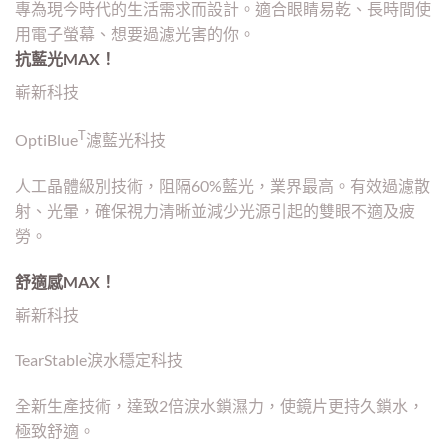
專為現今時代的生活需求而設計。適合眼睛易乾、長時間使
用電子螢幕、想要過濾光害的你。
抗藍光MAX！
嶄新科技
T
OptiBlue
濾藍光科技
人工晶體級別技術，阻隔60%藍光，業界最高。有效過濾散
射、光暈，確保視力清晰並減少光源引起的雙眼不適及疲
勞。
舒適感MAX！
嶄新科技
TearStable淚水穩定科技
全新生產技術，達致2倍淚水鎖濕力，使鏡片更持久鎖水，
極致舒適。