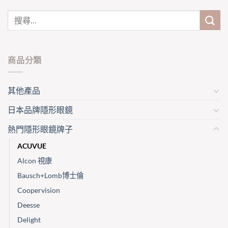
has
has
multiple
multiple
variants.
variants.
The
The
options
options
may
may
商品分類
be
be
chosen
chosen
on
on
其他產品
the
the
product
product
日本品牌隱形眼鏡
page
page
熱門隱形眼鏡牌子
ACUVUE
Alcon 視康
Bausch+Lomb博士倫
Coopervision
Deesse
Delight