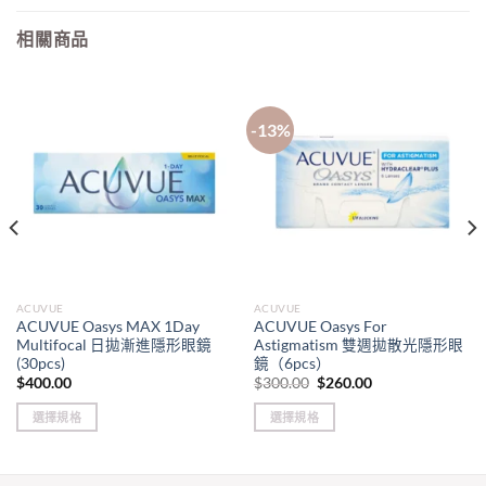
相關商品
-13%
ACUVUE
ACUVUE
ACUVUE Oasys MAX 1Day
ACUVUE Oasys For
Multifocal 日拋漸進隱形眼鏡
Astigmatism 雙週拋散光隱形眼
(30pcs)
鏡（6pcs）
Original
Current
$
400.00
$
300.00
$
260.00
price
price
was:
is:
選擇規格
選擇規格
$300.00.
$260.00.
This
This
product
product