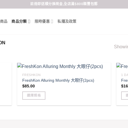
註冊即送積分換現金,全店滿$800順豐包郵
商品
商品分類
限時優惠
私隱及政策
ON
Showing
FRESHKON
1 
FreshKon Alluring Monthly 大眼仔(2pcs)
Fre
$
85.00
$
16
選擇規格
This
Thi
product
pro
has
has
multiple
mult