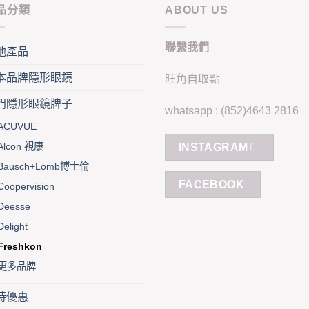
variants.
vari
品分類
ABOUT US
The
Th
options
opt
聯繫我們
may
ma
他產品
be
be
本品牌隱形眼鏡
旺角自取點
chosen
cho
on
on
門隱形眼鏡牌子
whatsapp : (852)4643 2816
the
the
ACUVUE
product
pro
page
pag
Alcon 視康
INSTAGRAM
Bausch+Lomb博士倫
FACEBOOK
Coopervision
Deesse
Delight
Freshkon
更多品牌
時優惠