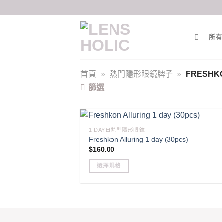
Skip
to
content
所有
首頁
»
熱門隱形眼鏡牌子
»
FRESHK
篩選
1 DAY日拋型隱形眼鏡
Freshkon Alluring 1 day (30pcs)
$
160.00
選擇規格
This
product
has
multiple