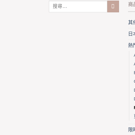
variants.
商
The
options
may
其
be
日
chosen
on
熱
the
product
page
限