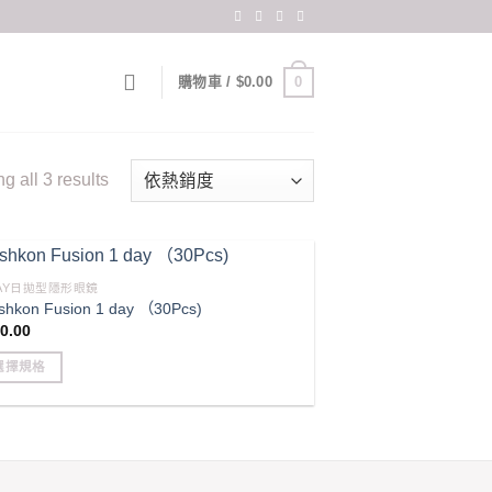
0
購物車 /
$
0.00
Sorted
 all 3 results
by
popularity
DAY日拋型隱形眼鏡
shkon Fusion 1 day （30Pcs)
0.00
選擇規格
s
duct
iple