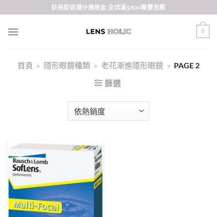
Skip
註冊即送積分換現金,全店滿$800順豐包郵
to
content
0
首頁
»
隱形眼鏡種類
»
老花漸進隱形眼鏡
»
PAGE 2
篩選