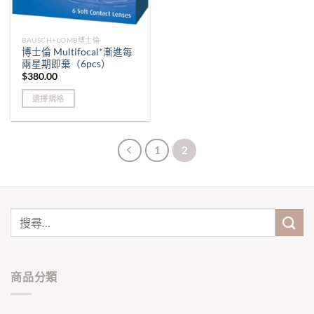
BAUSCH+LOMB博士倫
博士倫 Multifocal*漸進每
兩星期即棄（6pcs）
$
380.00
選擇規格
This
product
has
1
2
multiple
variants.
The
options
may
be
chosen
on
商品分類
the
product
page