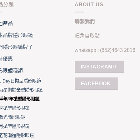
variants.
vari
品分類
ABOUT US
The
Th
options
opt
聯繫我們
may
ma
他產品
be
be
本品牌隱形眼鏡
旺角自取點
chosen
cho
on
on
門隱形眼鏡牌子
whatsapp : (852)4643 2816
the
the
product
pro
時優惠
page
pag
INSTAGRAM
形眼鏡種類
1 Day日拋型隱形眼鏡
FACEBOOK
兩星期拋棄型隱形眼鏡
半年/年拋型隱形眼鏡
季拋型隱形眼鏡
散光隱形眼鏡
月拋型隱形眼鏡
老花漸進隱形眼鏡