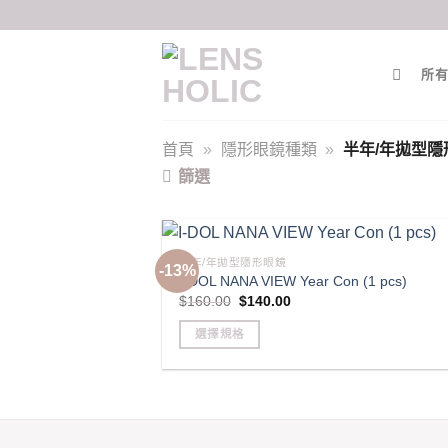
Skip
to
content
所有
首頁
»
隱形眼鏡種類
»
半年/年拋型隱
篩選
半年/年拋型隱形眼鏡
-13%
I-DOL NANA VIEW Year Con (1 pcs)
Original
Current
$
160.00
$
140.00
price
price
was:
is:
選擇規格
$160.00.
$140.00.
This
product
has
multiple