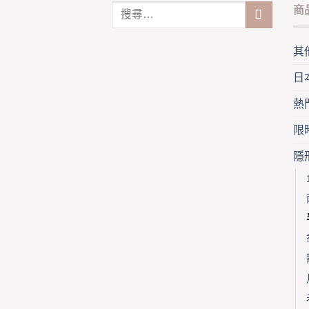
variants.
商
The
options
may
其
be
日
chosen
on
熱
the
product
限
page
隱