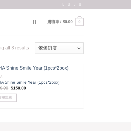
0
購物車 /
$
0.00
Sorted
 all 3 results
by
popularity
HA
HA Shine Smile Year (1pcs*2box)
Original
Current
0.00
$
150.00
price
price
was:
is:
選擇規格
$170.00.
$150.00.
s
duct
iple