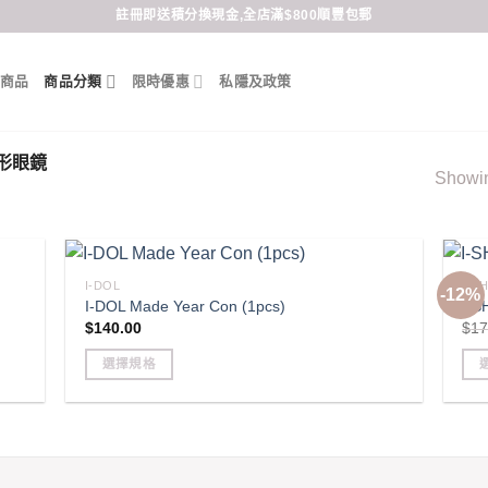
註冊即送積分換現金,全店滿$800順豐包郵
商品
商品分類
限時優惠
私隱及政策
形眼鏡
Showing
I-DOL
I-S
-12%
I-DOL Made Year Con (1pcs)
I-S
$
140.00
$
17
選擇規格
This
Thi
product
pro
has
has
multiple
mult