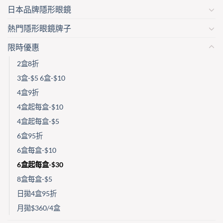
page
日本品牌隱形眼鏡
熱門隱形眼鏡牌子
限時優惠
2盒8折
3盒-$5 6盒-$10
4盒9折
4盒起每盒-$10
4盒起每盒-$5
6盒95折
6盒每盒-$10
6盒起每盒-$30
8盒每盒-$5
日拋4盒95折
月拋$360/4盒