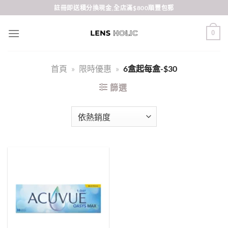
Skip
註冊即送積分換現金,全店滿$800順豐包郵
to
content
0
首頁
»
限時優惠
»
6盒起每盒-$30
篩選