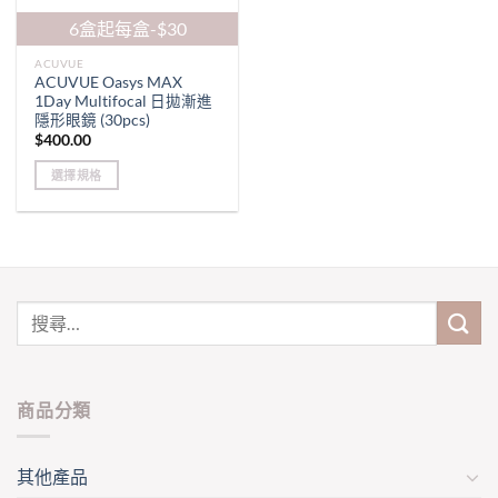
6盒起每盒-$30
ACUVUE
ACUVUE Oasys MAX
1Day Multifocal 日拋漸進
隱形眼鏡 (30pcs)
$
400.00
選擇規格
This
product
has
multiple
variants.
The
options
may
be
商品分類
chosen
on
the
其他產品
product