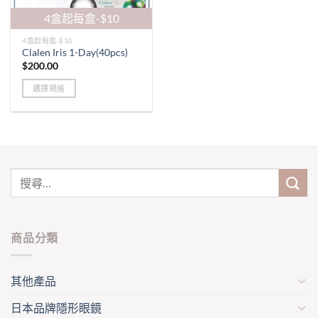
4盒起每盒-$10
4盒起每盒-$10
Clalen Iris 1-Day(40pcs)
$
200.00
選擇規格
This
product
has
multiple
variants.
The
options
may
be
商品分類
chosen
on
the
其他產品
product
page
日本品牌隱形眼鏡