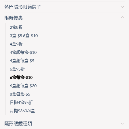
熱門隱形眼鏡牌子
限時優惠
2盒8折
3盒-$5 6盒-$10
4盒9折
4盒起每盒-$10
4盒起每盒-$5
6盒95折
6盒每盒-$10
6盒起每盒-$30
8盒每盒-$5
日拋4盒95折
月拋$360/4盒
隱形眼鏡種類