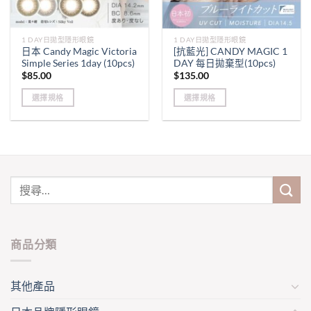
1 DAY日拋型隱形眼鏡
1 DAY日拋型隱形眼鏡
日本 Candy Magic Victoria
[抗藍光] CANDY MAGIC 1
Simple Series 1day (10pcs)
DAY 每日拋棄型(10pcs)
$
85.00
$
135.00
選擇規格
選擇規格
This
This
product
product
has
has
multiple
multiple
variants.
variants.
The
The
options
options
may
may
be
be
商品分類
chosen
chosen
on
on
the
the
其他產品
product
product
page
page