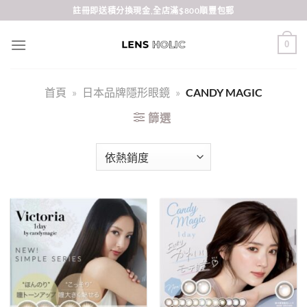
Skip
註冊即送積分換現金,全店滿$800順豐包郵
to
content
0
首頁
»
日本品牌隱形眼鏡
»
CANDY MAGIC
篩選