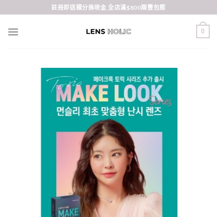
Skip
註冊即送積分換現金,全店滿$800順豐包郵
to
content
0