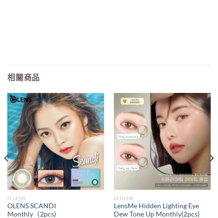
相關商品
O-LENS
LENSME
OLENS SCANDI
LensMe Hidden Lighting Eye
Monthly（2pcs)
Dew Tone Up Monthly(2pcs)