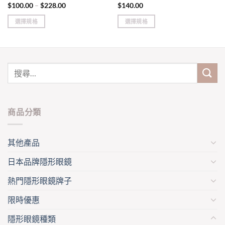
Price
$
100.00
–
$
228.00
$
140.00
range:
$100.00
選擇規格
選擇規格
through
$228.00
This
This
product
product
has
has
multiple
multiple
variants.
variants.
The
The
options
options
may
may
商品分類
be
be
chosen
chosen
on
on
其他產品
the
the
product
product
日本品牌隱形眼鏡
page
page
熱門隱形眼鏡牌子
限時優惠
隱形眼鏡種類