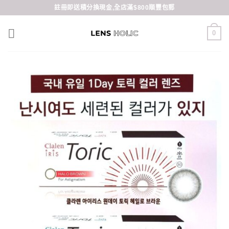
Skip
註冊即送積分換現金,全店滿$800順豐包郵
to
content
0