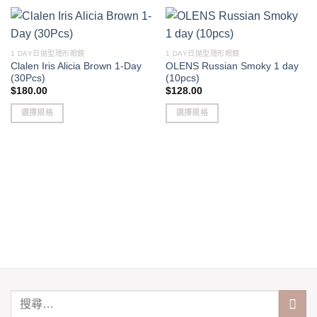
1 DAY日拋型隱形眼鏡
1 DAY日拋型隱形眼鏡
Clalen Iris Alicia Brown 1-Day
OLENS Russian Smoky 1 day
(30Pcs)
(10pcs)
$
180.00
$
128.00
選擇規格
選擇規格
This
This
product
product
has
has
multiple
multiple
variants.
variants.
The
The
options
options
may
may
be
be
chosen
chosen
on
on
the
the
product
product