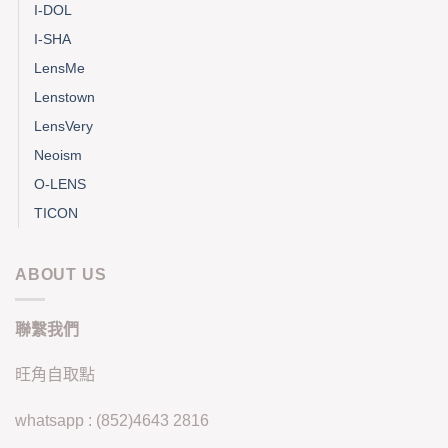
I-DOL
I-SHA
LensMe
Lenstown
LensVery
Neoism
O-LENS
TICON
ABOUT US
聯繫我們
旺角自取點
whatsapp : (852)4643 2816