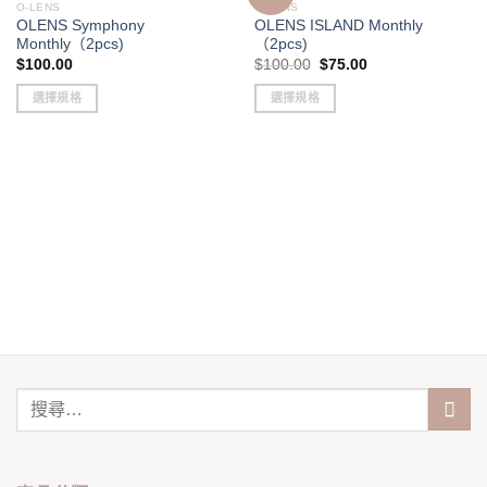
O-LENS
O-LENS
OLENS Symphony
OLENS ISLAND Monthly
Monthly（2pcs)
（2pcs)
Original
Current
$
100.00
$
100.00
$
75.00
price
price
was:
is:
選擇規格
選擇規格
$100.00.
$75.00.
This
This
product
product
has
has
multiple
multiple
variants.
variants.
The
The
options
options
may
may
be
be
chosen
chosen
on
on
the
the
product
product
page
page