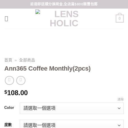
Skip
註冊即送積分換現金,全店滿$800順豐包郵
to
content
0
首頁
»
全部商品
Ann365 Coffee Monthly(2pcs)
108.00
$
清除
Color
度數