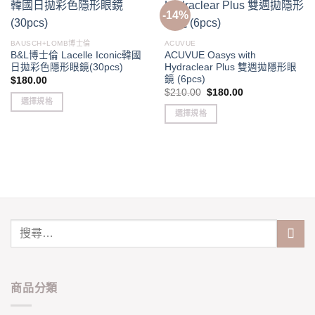
-14%
BAUSCH+LOMB博士倫
ACUVUE
B&L博士倫 Lacelle Iconic韓國
ACUVUE Oasys with
日拋彩色隱形眼鏡(30pcs)
Hydraclear Plus 雙週拋隱形眼
鏡 (6pcs)
$
180.00
Original
Current
$
210.00
$
180.00
price
price
選擇規格
was:
is:
選擇規格
This
$210.00.
$180.00.
This
product
product
has
has
multiple
multiple
variants.
variants.
The
The
options
options
may
may
be
be
chosen
chosen
on
on
the
商品分類
the
product
product
page