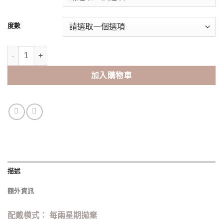
度數
博士倫 Multifocal*漸進每兩星期即棄（6pcs） 數量
加入購物車
描述
額外資訊
配戴模式： 每兩星期拋棄