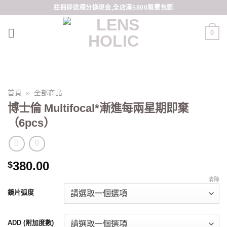
Skip
註冊即送積分換現金,全店滿$800順豐包郵
to
content
0
首頁
»
全部商品
博士倫 Multifocal*漸進每兩星期即棄
（6pcs）
380.00
$
清除
鏡片弧度
ADD (附加度數)