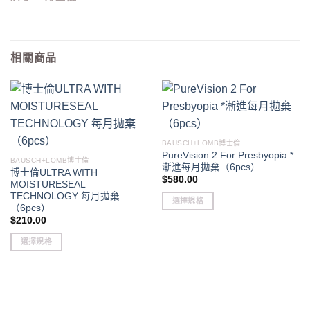
相關商品
BAUSCH+LOMB博士倫
PureVision 2 For Presbyopia *
BAUSCH+LOMB博士倫
漸進每月拋棄（6pcs）
博士倫ULTRA WITH
$
580.00
MOISTURESEAL
TECHNOLOGY 每月拋棄
選擇規格
（6pcs）
This
$
210.00
product
選擇規格
has
This
multiple
product
variants.
has
The
multiple
options