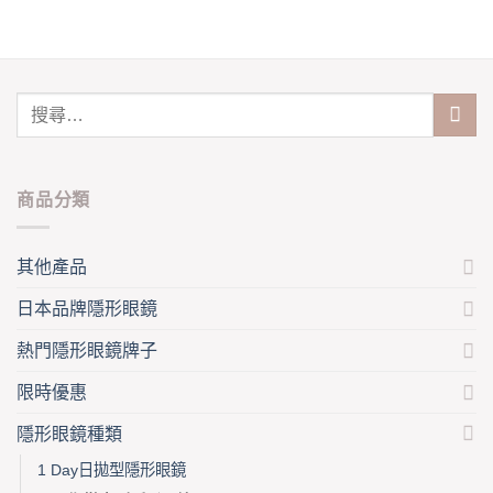
variants.
may
The
be
options
chosen
may
on
be
the
chosen
product
on
page
the
product
商品分類
page
其他產品
日本品牌隱形眼鏡
熱門隱形眼鏡牌子
限時優惠
隱形眼鏡種類
1 Day日拋型隱形眼鏡