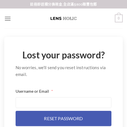
Skip
註冊即送積分換現金,全店滿$800順豐包郵
to
content
0
Lost your password?
No worries, we’ll send you reset instructions via
email.
Username or Email
*